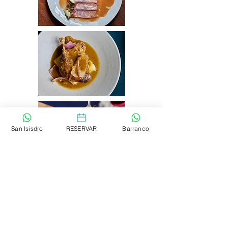
San Isisdro
RESERVAR
Barranco